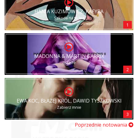
HANIA KUZIMOWICZ, KAEYRA
Szkoda na to łez
1
MADONNA & MARTIN GARRIX
Bizarre
2
EWA KOC, BŁAŻEJ KRÓL, DAWID TYSZKOWSKI
Zabierz mnie
3
Poprzednie notowania