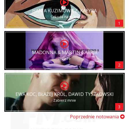
HANIA KUZIMOWICZ, KAEYRA
Szkoda na to łez
1
MADONNA & MARTIN GARRIX
Bizarre
2
EWA KOC, BŁAŻEJ KRÓL, DAWID TYSZKOWSKI
Zabierz mnie
3
Poprzednie notowania