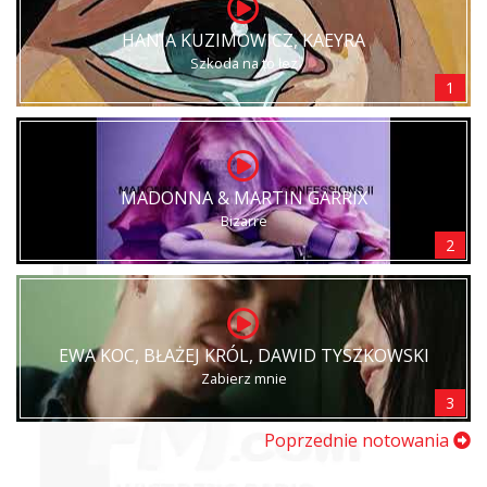
HANIA KUZIMOWICZ, KAEYRA
Szkoda na to łez
1
MADONNA & MARTIN GARRIX
Bizarre
2
EWA KOC, BŁAŻEJ KRÓL, DAWID TYSZKOWSKI
Zabierz mnie
3
Poprzednie notowania