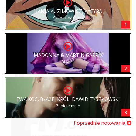
HANIA KUZIMOWICZ, KAEYRA
Szkoda na to łez
1
MADONNA & MARTIN GARRIX
Bizarre
2
EWA KOC, BŁAŻEJ KRÓL, DAWID TYSZKOWSKI
Zabierz mnie
3
Poprzednie notowania