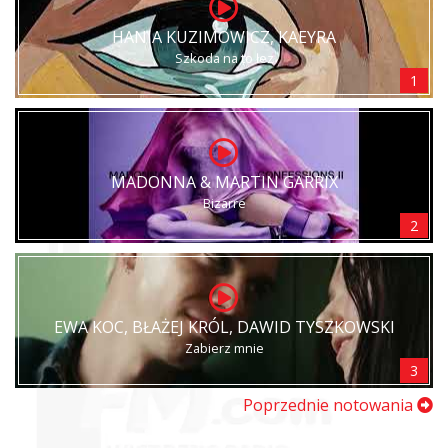
HANIA KUZIMOWICZ, KAEYRA
Szkoda na to łez
1
MADONNA & MARTIN GARRIX
Bizarre
2
EWA KOC, BŁAŻEJ KRÓL, DAWID TYSZKOWSKI
Zabierz mnie
3
Poprzednie notowania