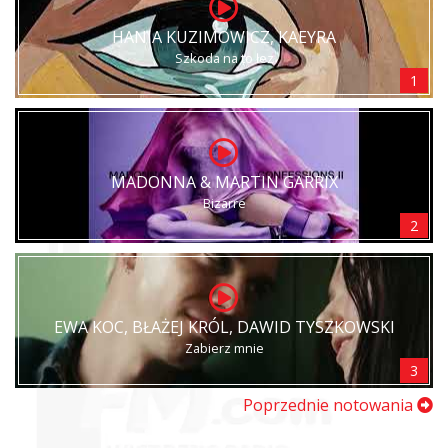
HANIA KUZIMOWICZ, KAEYRA
Szkoda na to łez
1
MADONNA & MARTIN GARRIX
Bizarre
2
EWA KOC, BŁAŻEJ KRÓL, DAWID TYSZKOWSKI
Zabierz mnie
3
Poprzednie notowania