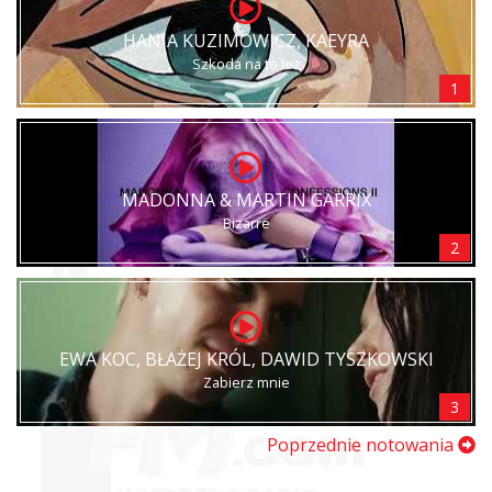
HANIA KUZIMOWICZ, KAEYRA
Szkoda na to łez
1
MADONNA & MARTIN GARRIX
Bizarre
2
EWA KOC, BŁAŻEJ KRÓL, DAWID TYSZKOWSKI
Zabierz mnie
3
Poprzednie notowania