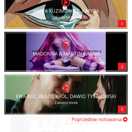
HANIA KUZIMOWICZ, KAEYRA
Szkoda na to łez
1
MADONNA & MARTIN GARRIX
Bizarre
2
EWA KOC, BŁAŻEJ KRÓL, DAWID TYSZKOWSKI
Zabierz mnie
3
Poprzednie notowania