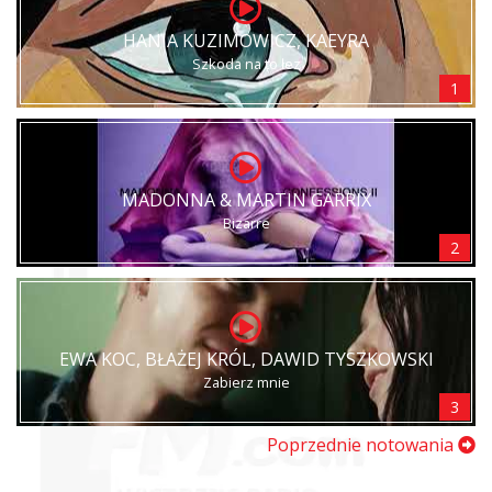
HANIA KUZIMOWICZ, KAEYRA
Szkoda na to łez
1
MADONNA & MARTIN GARRIX
Bizarre
2
EWA KOC, BŁAŻEJ KRÓL, DAWID TYSZKOWSKI
Zabierz mnie
3
Poprzednie notowania