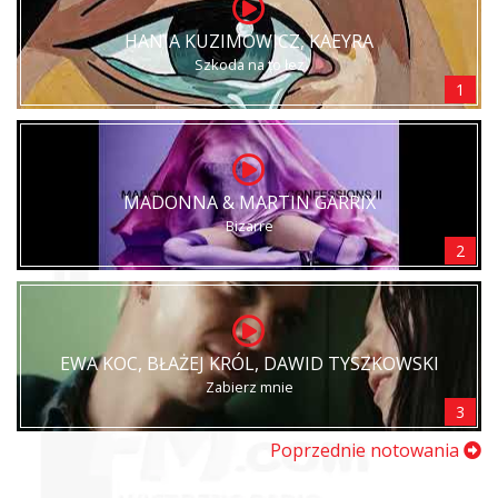
HANIA KUZIMOWICZ, KAEYRA
Szkoda na to łez
1
MADONNA & MARTIN GARRIX
Bizarre
2
EWA KOC, BŁAŻEJ KRÓL, DAWID TYSZKOWSKI
Zabierz mnie
3
Poprzednie notowania