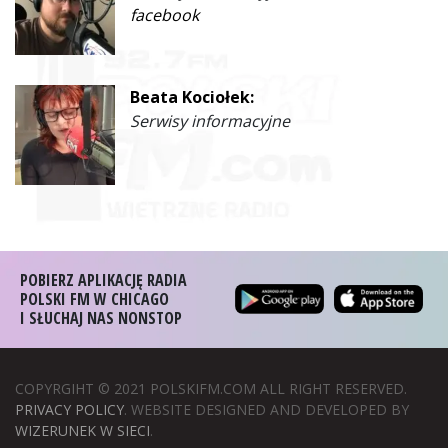
facebook
Beata Kociołek:
Serwisy informacyjne
POBIERZ APLIKACJĘ RADIA
POLSKI FM W CHICAGO
I SŁUCHAJ NAS NONSTOP
COPYRGIHT © 2021 POLSKIFM.COM ALL RIGHT RESERVED.
PRIVACY POLICY
. WEBSITE DESIGNED AND DEVELOPED BY
WIZERUNEK W SIECI
.