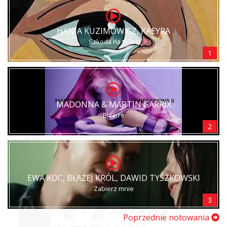
HANIA KUZIMOWICZ, KAEYRA
Szkoda na to łez
1
MADONNA & MARTIN GARRIX
Bizarre
2
EWA KOC, BŁAŻEJ KRÓL, DAWID TYSZKOWSKI
Zabierz mnie
3
Poprzednie notowania