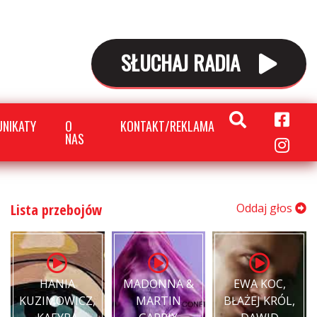
SŁUCHAJ RADIA
NIKATY
O
KONTAKT/REKLAMA
NAS
Lista przebojów
Oddaj głos
HANIA
MADONNA &
EWA KOC,
KUZIMOWICZ,
MARTIN
BŁAŻEJ KRÓL,