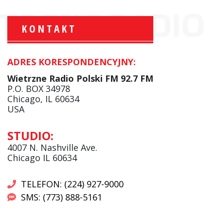
KONTAKT
ADRES KORESPONDENCYJNY:
Krzysztof Wawer:
Komentator
Wietrzne Radio Polski FM 92.7 FM
facebook
P.O. BOX 34978
Chicago, IL 60634
USA
Andrzej Wąsewicz:
STUDIO:
Komentator / Poranny Express
4007 N. Nashville Ave.
Chicago IL 60634
TELEFON: (224) 927-9000
SMS: (773) 888-5161