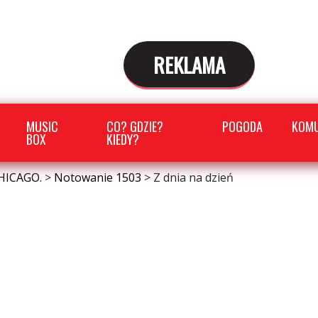
REKLAMA
MUSIC
CO? GDZIE?
POGODA
KOMU
BOX
KIEDY?
HICAGO.
>
Notowanie 1503
>
Z dnia na dzień