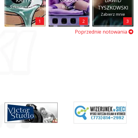
KAEYRA
GARRIX
DAWID
Szkoda na to łez
Bizarre
TYSZKOWSKI
Zabierz mnie
1
2
3
Poprzednie notowania