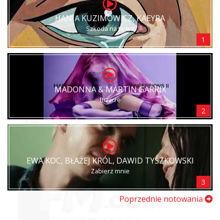
HANIA KUZIMOWICZ, KAEYRA
Szkoda na to łez
1
MADONNA & MARTIN GARRIX
Bizarre
2
EWA KOC, BŁAŻEJ KRÓL, DAWID TYSZKOWSKI
Zabierz mnie
3
Poprzednie notowania