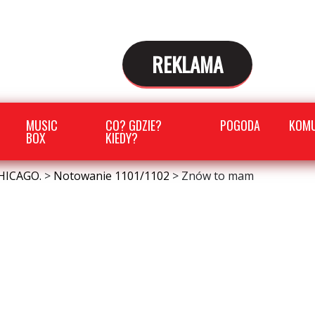
REKLAMA
MUSIC
CO? GDZIE?
POGODA
KOMU
BOX
KIEDY?
HICAGO.
>
Notowanie 1101/1102
>
Znów to mam