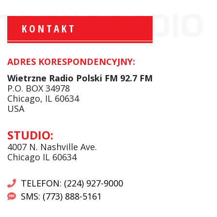
KONTAKT
ADRES KORESPONDENCYJNY:
Krzysztof Wawer:
Komentator
Wietrzne Radio Polski FM 92.7 FM
facebook
P.O. BOX 34978
Chicago, IL 60634
USA
Andrzej Wąsewicz:
STUDIO:
Komentator / Poranny Express
4007 N. Nashville Ave.
Chicago IL 60634
TELEFON: (224) 927-9000
SMS: (773) 888-5161