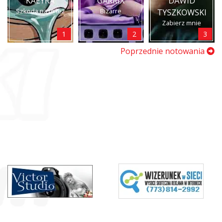
KAEYRA
GARRIX
DAWID
Szkoda na to łez
Bizarre
TYSZKOWSKI
Zabierz mnie
1
2
3
Poprzednie notowania