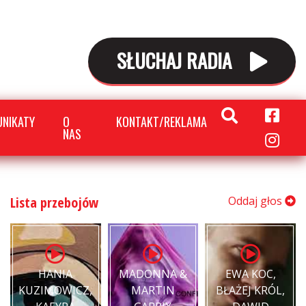
SŁUCHAJ RADIA
NIKATY
O
KONTAKT/REKLAMA
NAS
Lista przebojów
Oddaj głos
HANIA
MADONNA &
EWA KOC,
KUZIMOWICZ,
MARTIN
BŁAŻEJ KRÓL,