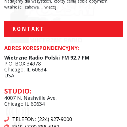
Nadajemy dla wszystkich, którzy cenią sobie optymizm,
witalność i zabawę.
... więcej
KONTAKT
ADRES KORESPONDENCYJNY:
Wietrzne Radio Polski FM 92.7 FM
P.O. BOX 34978
Chicago, IL 60634
USA
STUDIO:
4007 N. Nashville Ave.
Chicago IL 60634
TELEFON: (224) 927-9000
SMS: (773) 888-5161