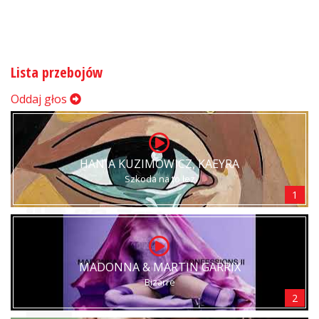
Lista przebojów
Oddaj głos
HANIA KUZIMOWICZ, KAEYRA
Szkoda na to łez
1
MADONNA & MARTIN GARRIX
Bizarre
2