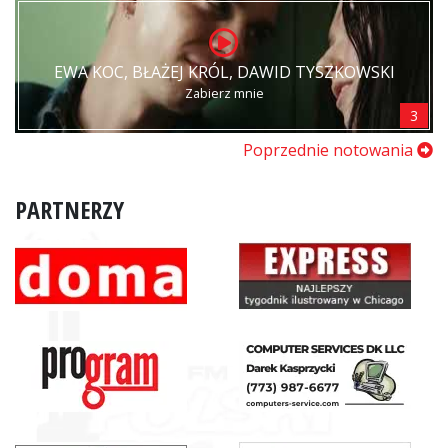
EWA KOC, BŁAŻEJ KRÓL, DAWID TYSZKOWSKI
Zabierz mnie
3
Poprzednie notowania
PARTNERZY