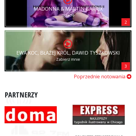
MADONNA & MARTIN GARRIX
Bizarre
2
EWA KOC, BŁAŻEJ KRÓL, DAWID TYSZKOWSKI
Zabierz mnie
3
Poprzednie notowania
PARTNERZY