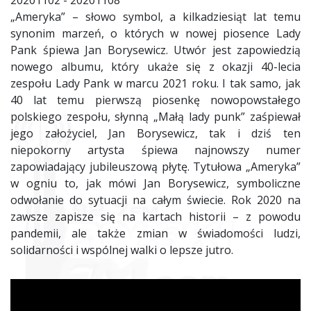
20201102 - 20201108
„Ameryka” – słowo symbol, a kilkadziesiąt lat temu
synonim marzeń, o których w nowej piosence Lady
Pank śpiewa Jan Borysewicz. Utwór jest zapowiedzią
nowego albumu, który ukaże się z okazji 40-lecia
zespołu Lady Pank w marcu 2021 roku. I tak samo, jak
40 lat temu pierwszą piosenkę nowopowstałego
polskiego zespołu, słynną „Małą lady punk” zaśpiewał
jego założyciel, Jan Borysewicz, tak i dziś ten
niepokorny artysta śpiewa najnowszy numer
zapowiadający jubileuszową płytę. Tytułowa „Ameryka”
w ogniu to, jak mówi Jan Borysewicz, symboliczne
odwołanie do sytuacji na całym świecie. Rok 2020 na
zawsze zapisze się na kartach historii – z powodu
pandemii, ale także zmian w świadomości ludzi,
solidarności i wspólnej walki o lepsze jutro.