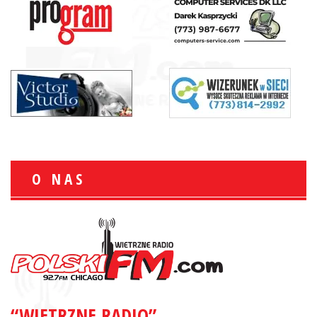
O NAS
“WIETRZNE RADIO”