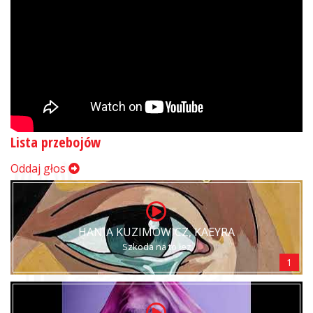
Lista przebojów
Oddaj głos
HANIA KUZIMOWICZ, KAEYRA
Szkoda na to łez
1