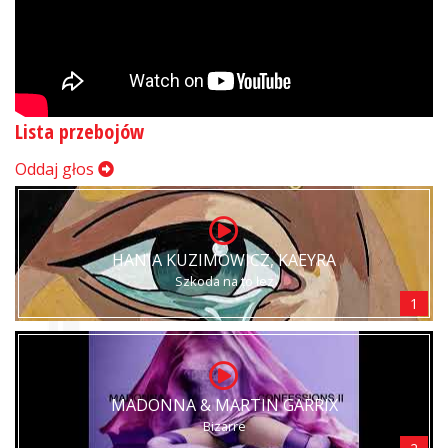
Lista przebojów
Oddaj głos
HANIA KUZIMOWICZ, KAEYRA
Szkoda na to łez
1
MADONNA & MARTIN GARRIX
Bizarre