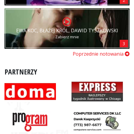
2
EWA KOC, BŁAŻEJ KRÓL, DAWID TYSZKOWSKI
Zabierz mnie
3
Poprzednie notowania
PARTNERZY