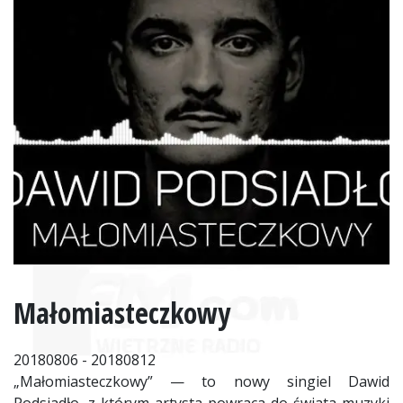
Małomiasteczkowy
20180806 - 20180812
„Małomiasteczkowy” — to nowy singiel Dawid