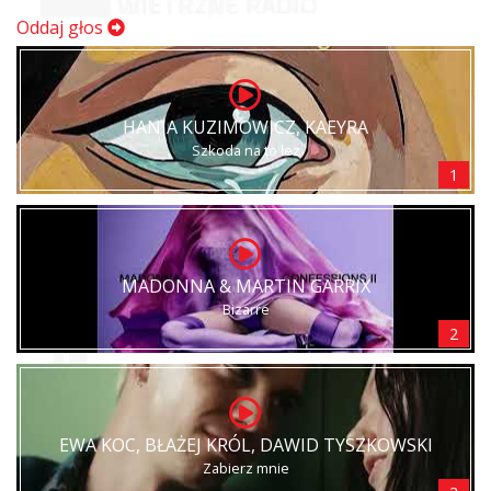
Oddaj głos
HANIA KUZIMOWICZ, KAEYRA
Szkoda na to łez
1
MADONNA & MARTIN GARRIX
Bizarre
2
EWA KOC, BŁAŻEJ KRÓL, DAWID TYSZKOWSKI
Zabierz mnie