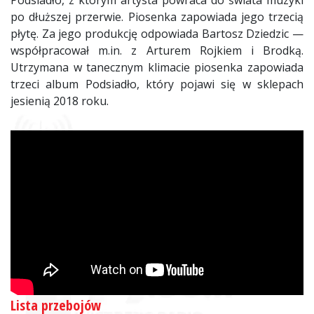
Podsiadło, z którym artysta powraca do świata muzyki
po dłuższej przerwie. Piosenka zapowiada jego trzecią
płytę. Za jego produkcję odpowiada Bartosz Dziedzic —
współpracował m.in. z Arturem Rojkiem i Brodką.
Utrzymana w tanecznym klimacie piosenka zapowiada
trzeci album Podsiadło, który pojawi się w sklepach
jesienią 2018 roku.
Lista przebojów