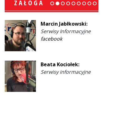
ZAŁOGA
Ewa Malinowski:
Współprowadząca
facebook
Janusz Bosowski:
Prezenter
facebook