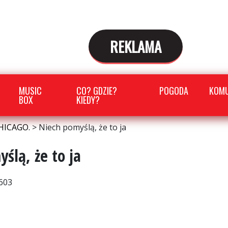
REKLAMA
MUSIC
CO? GDZIE?
POGODA
KOMU
BOX
KIEDY?
HICAGO.
>
Niech pomyślą, że to ja
ślą, że to ja
603