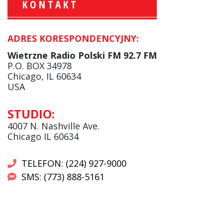
KONTAKT
ADRES KORESPONDENCYJNY:
Marcin Jabłkowski:
Serwisy Informacyjne
Wietrzne Radio Polski FM 92.7 FM
facebook
P.O. BOX 34978
Chicago, IL 60634
USA
Beata Kociołek:
STUDIO:
ss
Serwisy informacyjne
4007 N. Nashville Ave.
Chicago IL 60634
TELEFON: (224) 927-9000
SMS: (773) 888-5161