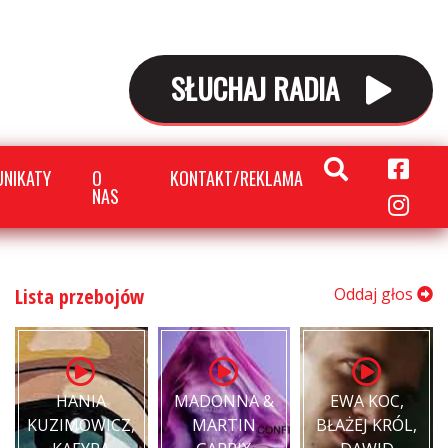
SŁUCHAJ RADIA
NIKATY
O
KONTAKT/REKLAMA
NAS
Lista przebojów
Oddaj głos
HANIA
MADONNA &
EWA KOC,
KUZIMOWICZ,
MARTIN
BŁAŻEJ KRÓL,