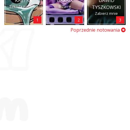
KAEYRA
GARRIX
DAWID
Szkoda na to łez
Bizarre
TYSZKOWSKI
Zabierz mnie
1
2
3
Poprzednie notowania