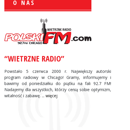
O NAS
Krzysztof Wawer:
Komentator
facebook
“WIETRZNE RADIO”
Andrzej Wąsewicz:
Komentator / Poranny Expre
Powstało 5 czerwca 2000 r. Największy autorski
program radiowy w Chicago! Gramy, informujemy i
bawimy od poniedziałku do piątku na fali 92.7 FM!
Nadajemy dla wszystkich, którzy cenią sobie optymizm,
witalność i zabawę.
... więcej