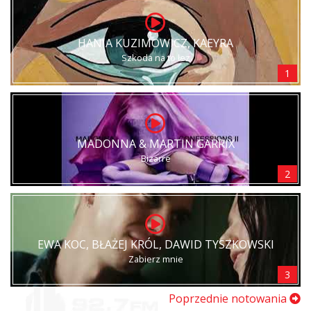
HANIA KUZIMOWICZ, KAEYRA
Szkoda na to łez
1
MADONNA & MARTIN GARRIX
Bizarre
2
EWA KOC, BŁAŻEJ KRÓL, DAWID TYSZKOWSKI
Zabierz mnie
3
Poprzednie notowania