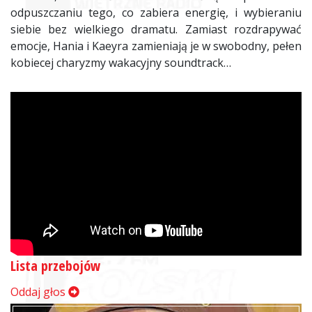
odpuszczaniu tego, co zabiera energię, i wybieraniu
siebie bez wielkiego dramatu. Zamiast rozdrapywać
emocje, Hania i Kaeyra zamieniają je w swobodny, pełen
kobiecej charyzmy wakacyjny soundtrack…
Lista przebojów
Oddaj głos