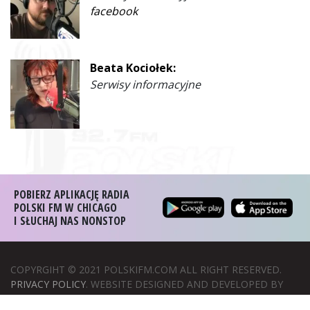
facebook
Beata Kociołek:
Serwisy informacyjne
POBIERZ APLIKACJĘ RADIA
POLSKI FM W CHICAGO
I SŁUCHAJ NAS NONSTOP
COPYRGIHT © 2021 POLSKIFM.COM ALL RIGHT RESERVED.
PRIVACY POLICY
. WEBSITE DESIGNED AND DEVELOPED BY
WIZERUNEK W SIECI
.