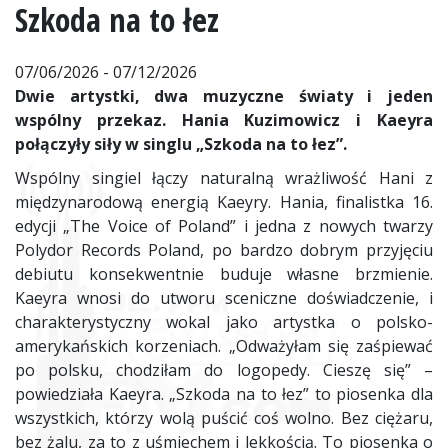
Szkoda na to łez
07/06/2026 - 07/12/2026
Dwie artystki, dwa muzyczne światy i jeden
wspólny przekaz. Hania Kuzimowicz i Kaeyra
połączyły siły w singlu „Szkoda na to łez”.
Wspólny singiel łączy naturalną wrażliwość Hani z
międzynarodową energią Kaeyry. Hania, finalistka 16.
edycji „The Voice of Poland” i jedna z nowych twarzy
Polydor Records Poland, po bardzo dobrym przyjęciu
debiutu konsekwentnie buduje własne brzmienie.
Kaeyra wnosi do utworu sceniczne doświadczenie, i
charakterystyczny wokal jako artystka o polsko-
amerykańskich korzeniach. „Odważyłam się zaśpiewać
po polsku, chodziłam do logopedy. Cieszę się” –
powiedziała Kaeyra. „Szkoda na to łez” to piosenka dla
wszystkich, którzy wolą puścić coś wolno. Bez ciężaru,
bez żalu, za to z uśmiechem i lekkością. To piosenka o