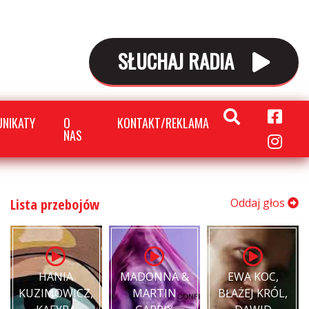
SŁUCHAJ RADIA
NIKATY
O
KONTAKT/REKLAMA
NAS
Lista przebojów
Oddaj głos
HANIA
MADONNA &
EWA KOC,
KUZIMOWICZ,
MARTIN
BŁAŻEJ KRÓL,