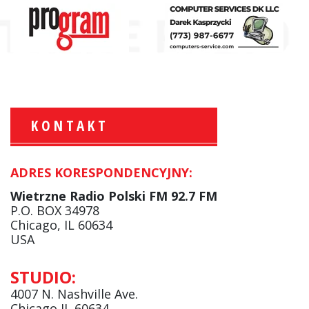
KONTAKT
ADRES KORESPONDENCYJNY:
Krzysztof Wawer:
Komentator
Wietrzne Radio Polski FM 92.7 FM
facebook
P.O. BOX 34978
Chicago, IL 60634
USA
Andrzej Wąsewicz:
STUDIO:
Komentator / Poranny Express
4007 N. Nashville Ave.
Chicago IL 60634