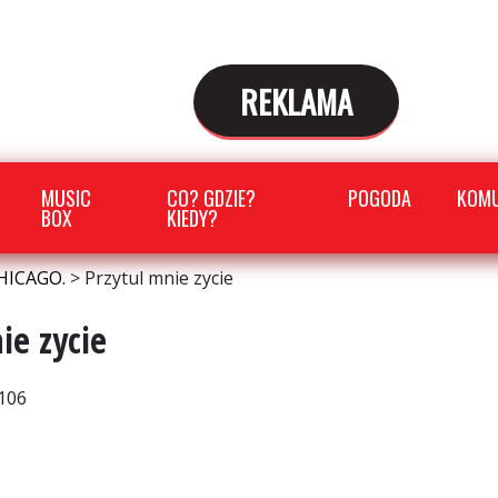
REKLAMA
MUSIC
CO? GDZIE?
POGODA
KOMU
BOX
KIEDY?
HICAGO.
>
Przytul mnie zycie
ie zycie
106