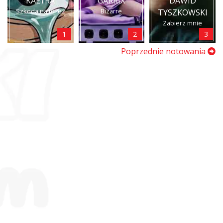
KAEYRA
GARRIX
DAWID
Szkoda na to łez
Bizarre
TYSZKOWSKI
Zabierz mnie
1
2
3
Poprzednie notowania