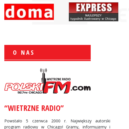
O NAS
Zbigniew Wojewnik:
Informacje Giełdowe
“WIETRZNE RADIO”
Powstało 5 czerwca 2000 r. Największy autorski
program radiowy w Chicago! Gramy, informujemy i