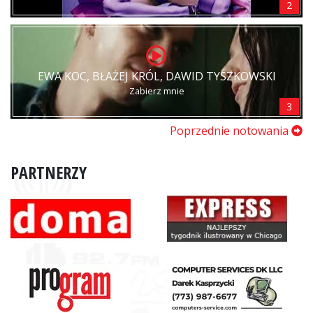
2
EWA KOC, BŁAŻEJ KRÓL, DAWID TYSZKOWSKI
Zabierz mnie
3
Poprzednie notowania
PARTNERZY