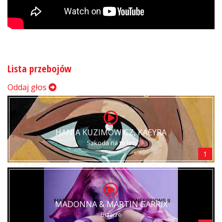
Lista przebojów
Oddaj głos
HANIA KUZIMOWICZ, KAEYRA
Szkoda na to łez
1
MADONNA & MARTIN GARRIX
Bizarre