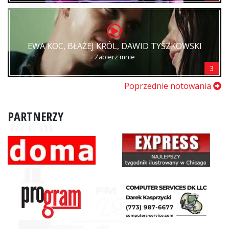
EWA KOC, BŁAŻEJ KRÓL, DAWID TYSZKOWSKI
Zabierz mnie
3
Poprzednie notowania
PARTNERZY