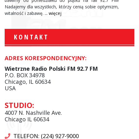
bawimy od poniedziałku do piątku na fali 92.7 FM!
Nadajemy dla wszystkich, którzy cenią sobie optymizm,
witalność i zabawę.
... więcej
KONTAKT
ADRES KORESPONDENCYJNY:
Wietrzne Radio Polski FM 92.7 FM
P.O. BOX 34978
Chicago, IL 60634
USA
STUDIO:
4007 N. Nashville Ave.
Chicago IL 60634
TELEFON: (224) 927-9000