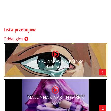
Lista przebojów
Oddaj głos
HANIA KUZIMOWICZ, KAEYRA
Szkoda na to łez
1
MADONNA & MARTIN GARRIX
Bizarre
2