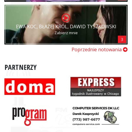
EWA KOC, BŁAŻEJ KRÓL, DAWID TYSZKOWSKI
Zabierz mnie
3
Poprzednie notowania
PARTNERZY