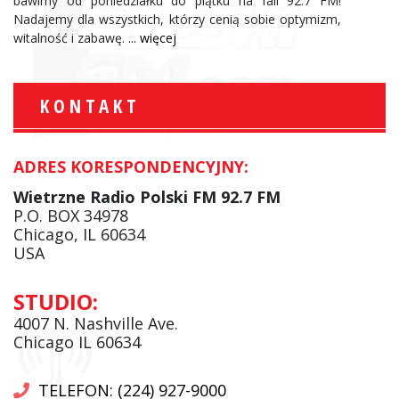
bawimy od poniedziałku do piątku na fali 92.7 FM!
Nadajemy dla wszystkich, którzy cenią sobie optymizm,
witalność i zabawę.
... więcej
KONTAKT
ADRES KORESPONDENCYJNY:
Wietrzne Radio Polski FM 92.7 FM
P.O. BOX 34978
Chicago, IL 60634
USA
STUDIO:
4007 N. Nashville Ave.
Chicago IL 60634
TELEFON: (224) 927-9000