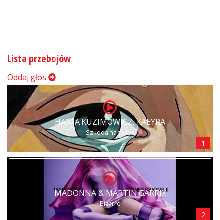
Lista przebojów
Oddaj głos
HANIA KUZIMOWICZ, KAEYRA
Szkoda na to łez
1
MADONNA & MARTIN GARRIX
Bizarre
2