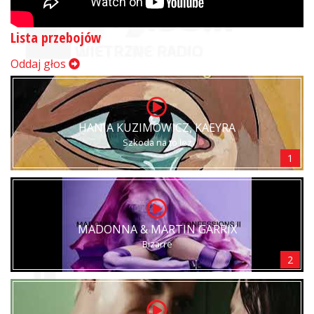
Lista przebojów
Oddaj głos
HANIA KUZIMOWICZ, KAEYRA
Szkoda na to łez
1
MADONNA & MARTIN GARRIX
Bizarre
2