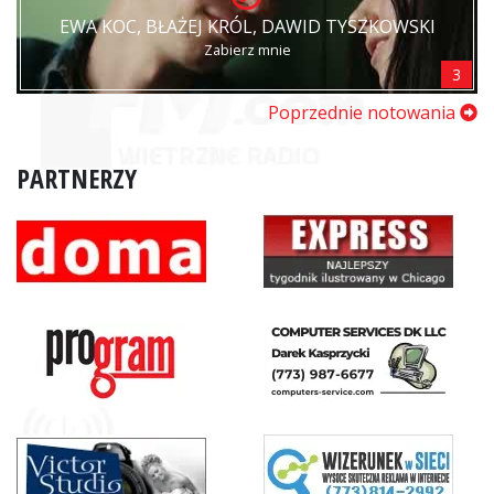
EWA KOC, BŁAŻEJ KRÓL, DAWID TYSZKOWSKI
Zabierz mnie
3
Poprzednie notowania
PARTNERZY