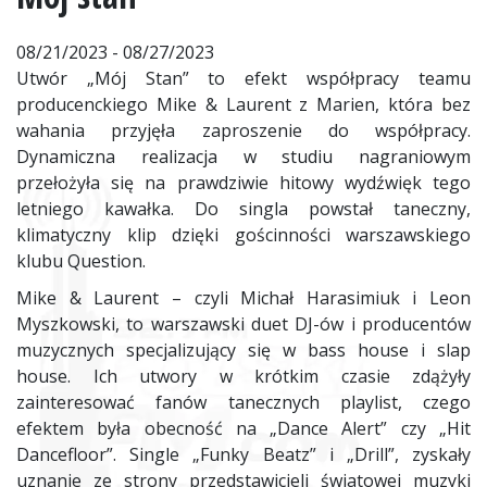
08/21/2023 - 08/27/2023
Utwór „Mój Stan” to efekt współpracy teamu
producenckiego Mike & Laurent z Marien, która bez
wahania przyjęła zaproszenie do współpracy.
Dynamiczna realizacja w studiu nagraniowym
przełożyła się na prawdziwie hitowy wydźwięk tego
letniego kawałka. Do singla powstał taneczny,
klimatyczny klip dzięki gościnności warszawskiego
klubu Question.
Mike & Laurent – czyli Michał Harasimiuk i Leon
Myszkowski, to warszawski duet DJ-ów i producentów
muzycznych specjalizujący się w bass house i slap
house. Ich utwory w krótkim czasie zdążyły
zainteresować fanów tanecznych playlist, czego
efektem była obecność na „Dance Alert” czy „Hit
Dancefloor”. Single „Funky Beatz” i „Drill”, zyskały
uznanie ze strony przedstawicieli światowej muzyki