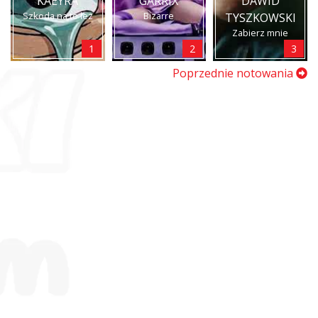
KAEYRA
GARRIX
DAWID
Szkoda na to łez
Bizarre
TYSZKOWSKI
Zabierz mnie
1
2
3
Poprzednie notowania