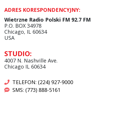
ADRES KORESPONDENCYJNY:
Krzysztof Wawer:
Komentator
Wietrzne Radio Polski FM 92.7 FM
facebook
P.O. BOX 34978
Chicago, IL 60634
USA
Andrzej Wąsewicz:
STUDIO:
Komentator / Poranny Express
4007 N. Nashville Ave.
Chicago IL 60634
TELEFON: (224) 927-9000
SMS: (773) 888-5161