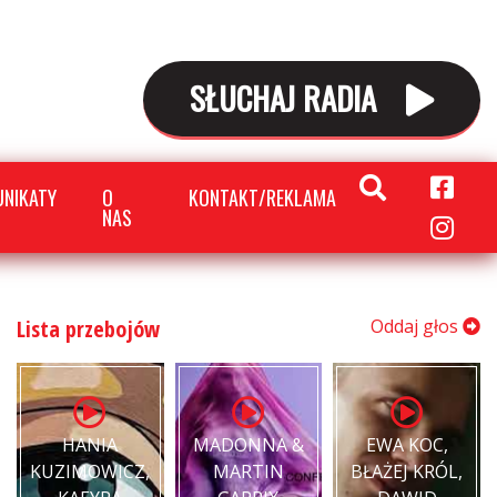
SŁUCHAJ RADIA
NIKATY
O
KONTAKT/REKLAMA
NAS
Lista przebojów
Oddaj głos
HANIA
MADONNA &
EWA KOC,
KUZIMOWICZ,
MARTIN
BŁAŻEJ KRÓL,