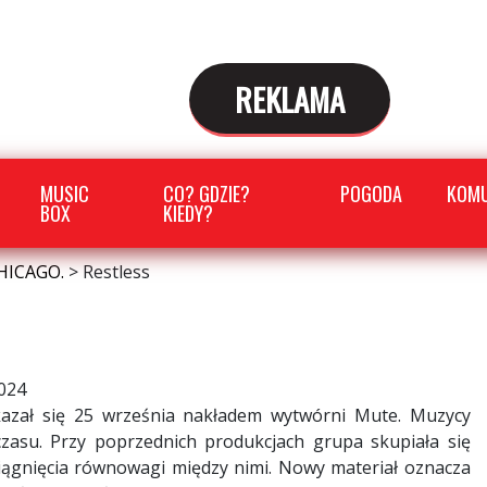
REKLAMA
MUSIC
CO? GDZIE?
POGODA
KOMU
BOX
KIEDY?
HICAGO.
>
Restless
024
azał się 25 września nakładem wytwórni Mute. Muzycy
czasu. Przy poprzednich produkcjach grupa skupiała się
siągnięcia równowagi między nimi. Nowy materiał oznacza