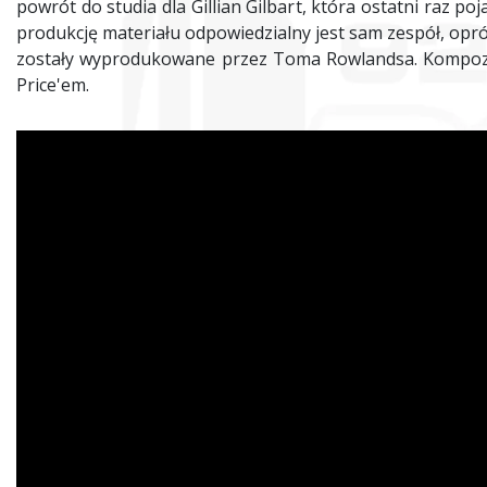
powrót do studia dla Gillian Gilbart, która ostatni raz po
produkcję materiału odpowiedzialny jest sam zespół, opró
zostały wyprodukowane przez Toma Rowlandsa. Kompozy
Price'em.