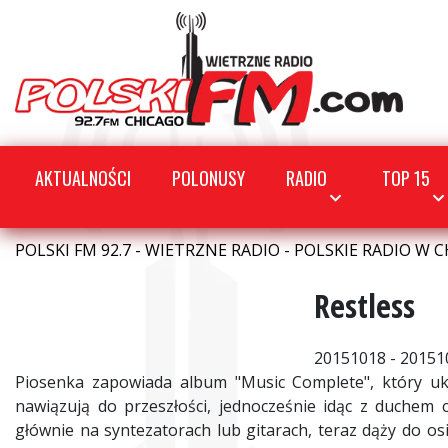
AKTUALNOŚCI
POLONUSY
RADIO
TOP 15
POLSKI FM 92.7 - WIETRZNE RADIO - POLSKIE RADIO W C
Restless
20151018 - 20151
Piosenka zapowiada album "Music Complete", który uk
nawiązują do przeszłości, jednocześnie idąc z duchem 
głównie na syntezatorach lub gitarach, teraz dąży do o