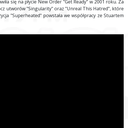
jawiła się na płycie New Order "Get Ready" w 2001 roku. Za
cz utworów "Singularity" oraz "Unreal This Hatred", które
cja "Superheated" powstała we współpracy ze Stuartem