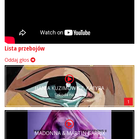
Lista przebojów
Oddaj głos
HANIA KUZIMOWICZ, KAEYRA
Szkoda na to łez
1
MADONNA & MARTIN GARRIX