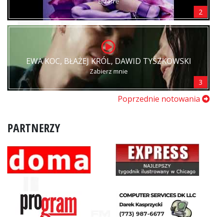
Bizarre
2
EWA KOC, BŁAŻEJ KRÓL, DAWID TYSZKOWSKI
Zabierz mnie
3
Poprzednie notowania
PARTNERZY