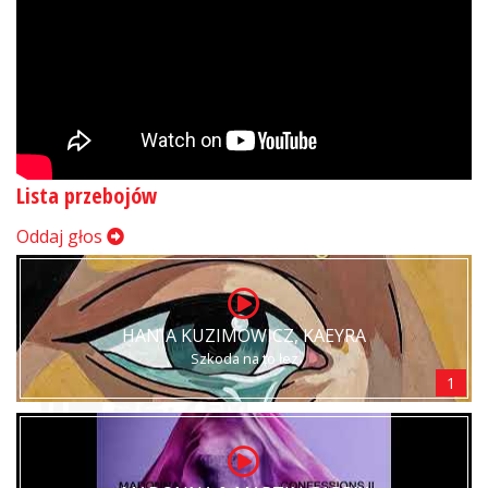
Lista przebojów
Oddaj głos
HANIA KUZIMOWICZ, KAEYRA
Szkoda na to łez
1