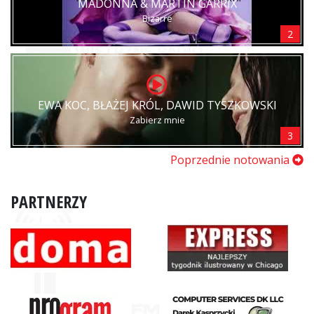
MADONNA & MARTIN GARRIX
Bizarre
2
EWA KOC, BŁAŻEJ KRÓL, DAWID TYSZKOWSKI
Zabierz mnie
3
Poprzednie notowania
PARTNERZY