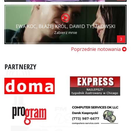
EWA KOC, BŁAŻEJ KRÓL, DAWID TYSZKOWSKI
Zabierz mnie
3
Poprzednie notowania
PARTNERZY