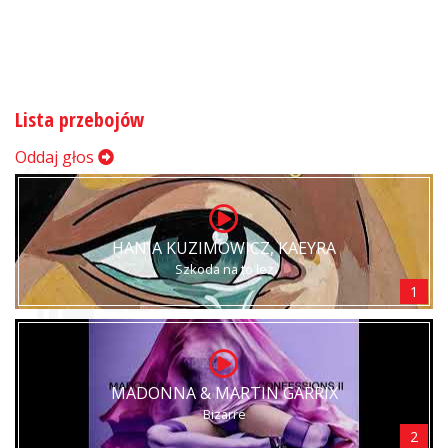
Lista przebojów
Oddaj głos
HANIA KUZIMOWICZ, KAEYRA
Szkoda na to łez
1
MADONNA & MARTIN GARRIX
Bizarre
2