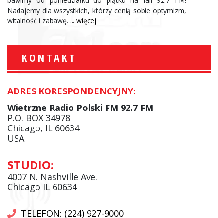
bawimy od poniedziałku do piątku na fali 92.7 FM!
Nadajemy dla wszystkich, którzy cenią sobie optymizm,
witalność i zabawę.
... więcej
KONTAKT
ADRES KORESPONDENCYJNY:
Wietrzne Radio Polski FM 92.7 FM
P.O. BOX 34978
Chicago, IL 60634
USA
STUDIO:
4007 N. Nashville Ave.
Chicago IL 60634
TELEFON: (224) 927-9000