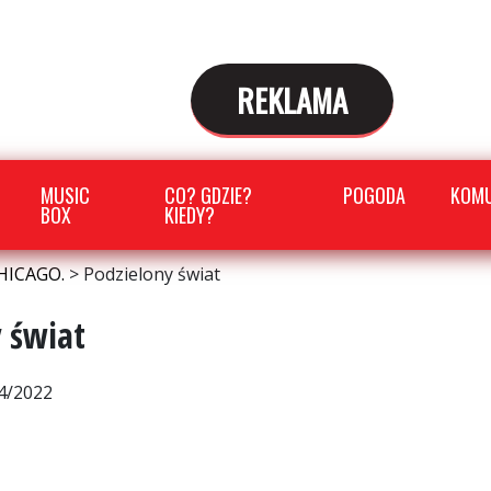
REKLAMA
MUSIC
CO? GDZIE?
POGODA
KOMU
BOX
KIEDY?
HICAGO.
>
Podzielony świat
 świat
24/2022