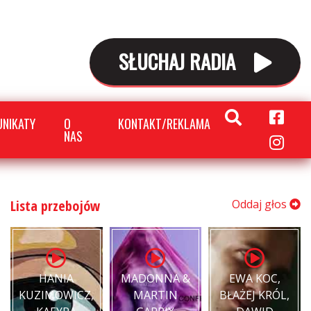
SŁUCHAJ RADIA
NIKATY
O
KONTAKT/REKLAMA
NAS
Lista przebojów
Oddaj głos
HANIA
MADONNA &
EWA KOC,
KUZIMOWICZ,
MARTIN
BŁAŻEJ KRÓL,