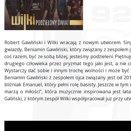
Robert Gawliński i Wilki wracają z nowym utworem. Sin
gwiazdy, Beniamin Gawliński, który związany z zespołem j
coś razem, być ze sobą bliżej, jesteśmy podzieleni. Pięt
drugiego człowieka przez pryzmat tego jaki jest, a nie c
Wystarczy dać sobie i innym trochę wolności i może być
Beniamin Gawliński z zespołem ojca związany jest od 201
bliźniak Emanuel, który pełni rolę basisty. Jeszcze w ty
marzą o miłości”, która muzycznie inspirowana jest lat
Galiński, z którym zespół Wilki współpracował już przy ut