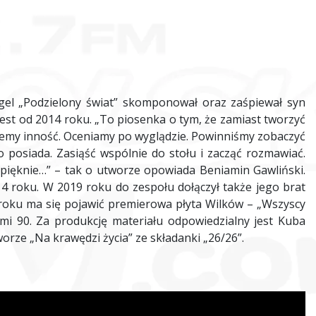
gel „Podzielony świat” skomponował oraz zaśpiewał syn
est od 2014 roku. „To piosenka o tym, że zamiast tworzyć
nujemy inność. Oceniamy po wyglądzie. Powinniśmy zobaczyć
o posiada. Zasiąść wspólnie do stołu i zacząć rozmawiać.
 pięknie…” – tak o utworze opowiada Beniamin Gawliński.
4 roku. W 2019 roku do zespołu dołączył także jego brat
m roku ma się pojawić premierowa płyta Wilków – „Wszyscy
ami 90. Za produkcję materiału odpowiedzialny jest Kuba
worze „Na krawędzi życia” ze składanki „26/26”.