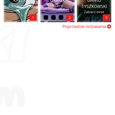
KAEYRA
GARRIX
DAWID
Szkoda na to łez
Bizarre
TYSZKOWSKI
Zabierz mnie
1
2
3
Poprzednie notowania