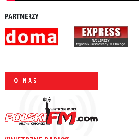
PARTNERZY
O NAS
Zbigniew Wojewnik:
Informacje Giełdowe