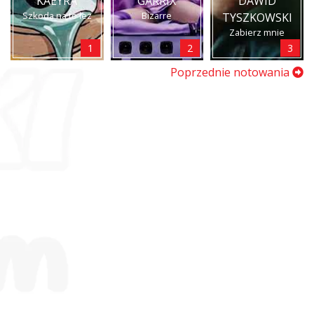
KAEYRA
GARRIX
DAWID
Szkoda na to łez
Bizarre
TYSZKOWSKI
Zabierz mnie
1
2
3
Poprzednie notowania