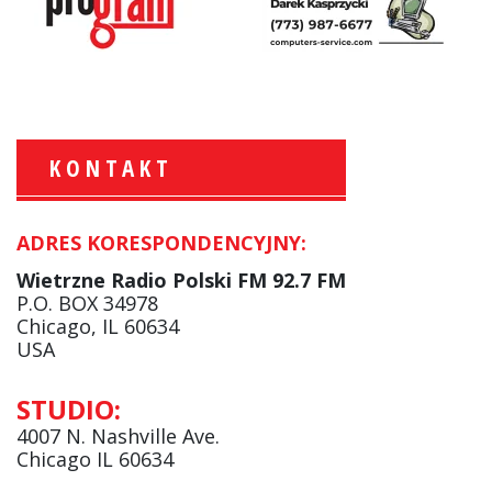
KONTAKT
ADRES KORESPONDENCYJNY:
Krzysztof Wawer:
Komentator
Wietrzne Radio Polski FM 92.7 FM
facebook
P.O. BOX 34978
Chicago, IL 60634
USA
Andrzej Wąsewicz:
STUDIO:
Komentator / Poranny Express
4007 N. Nashville Ave.
Chicago IL 60634