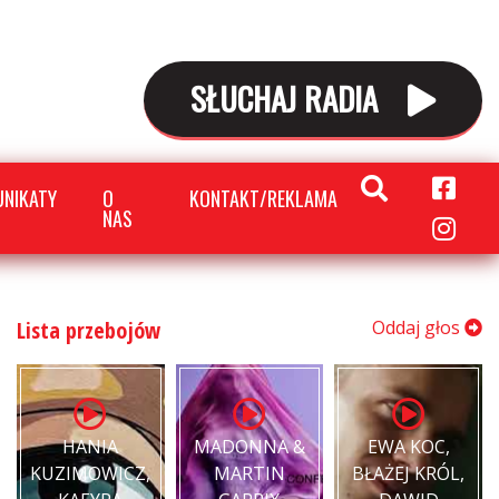
SŁUCHAJ RADIA
NIKATY
O
KONTAKT/REKLAMA
NAS
Lista przebojów
Oddaj głos
HANIA
MADONNA &
EWA KOC,
KUZIMOWICZ,
MARTIN
BŁAŻEJ KRÓL,