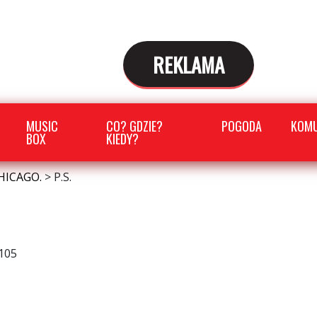
REKLAMA
MUSIC
CO? GDZIE?
POGODA
KOMU
BOX
KIEDY?
HICAGO.
>
P.S.
105