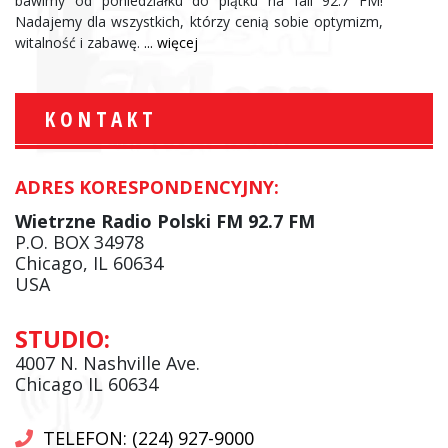
bawimy od poniedziałku do piątku na fali 92.7 FM!
Nadajemy dla wszystkich, którzy cenią sobie optymizm,
witalność i zabawę.
... więcej
KONTAKT
ADRES KORESPONDENCYJNY:
Wietrzne Radio Polski FM 92.7 FM
P.O. BOX 34978
Chicago, IL 60634
USA
STUDIO:
4007 N. Nashville Ave.
Chicago IL 60634
TELEFON: (224) 927-9000