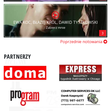
EWA KOC, BŁAŻEJ KRÓL, DAWID TYSZKOWSKI
Zabierz mnie
3
Poprzednie notowania
PARTNERZY