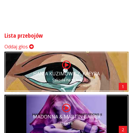
Lista przebojów
Oddaj głos
HANIA KUZIMOWICZ, KAEYRA
Szkoda na to łez
1
MADONNA & MARTIN GARRIX
Bizarre
2