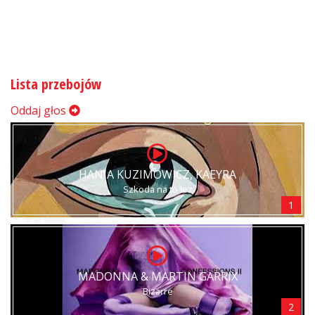
Lista przebojów
Oddaj głos
HANIA KUZIMOWICZ, KAEYRA
Szkoda na to łez
1
MADONNA & MARTIN GARRIX
Bizarre
2