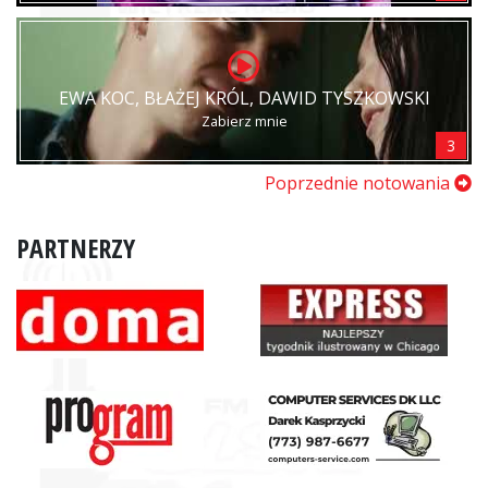
EWA KOC, BŁAŻEJ KRÓL, DAWID TYSZKOWSKI
Zabierz mnie
3
Poprzednie notowania
PARTNERZY