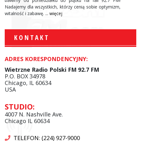
bawimy od poniedziałku do piątku na fali 92.7 FM!
Nadajemy dla wszystkich, którzy cenią sobie optymizm,
witalność i zabawę.
... więcej
KONTAKT
ADRES KORESPONDENCYJNY:
Wietrzne Radio Polski FM 92.7 FM
P.O. BOX 34978
Chicago, IL 60634
USA
STUDIO:
4007 N. Nashville Ave.
Chicago IL 60634
TELEFON: (224) 927-9000