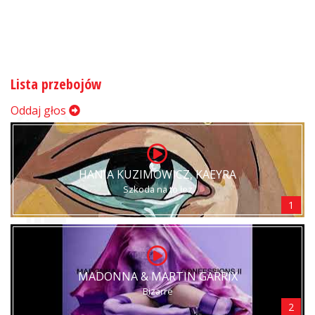
Lista przebojów
Oddaj głos
HANIA KUZIMOWICZ, KAEYRA
Szkoda na to łez
1
MADONNA & MARTIN GARRIX
Bizarre
2