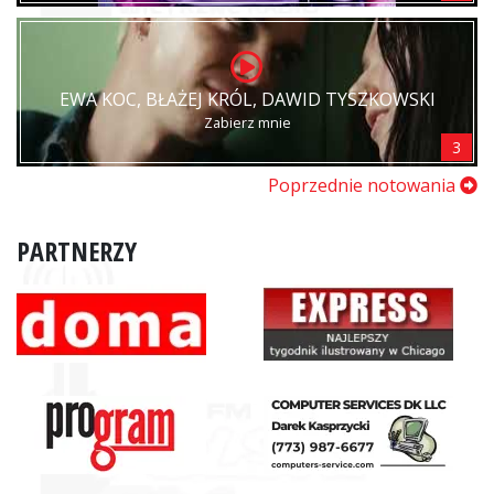
EWA KOC, BŁAŻEJ KRÓL, DAWID TYSZKOWSKI
Zabierz mnie
3
Poprzednie notowania
PARTNERZY