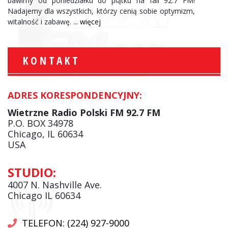
bawimy od poniedziałku do piątku na fali 92.7 FM!
Nadajemy dla wszystkich, którzy cenią sobie optymizm,
witalność i zabawę.
... więcej
KONTAKT
ADRES KORESPONDENCYJNY:
Wietrzne Radio Polski FM 92.7 FM
P.O. BOX 34978
Chicago, IL 60634
USA
STUDIO:
4007 N. Nashville Ave.
Chicago IL 60634
TELEFON: (224) 927-9000