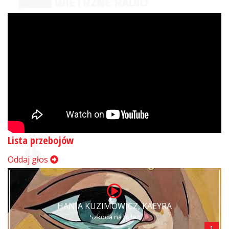
Lista przebojów
Oddaj głos
HANIA KUZIMOWICZ, KAEYRA
Szkoda na to łez
1