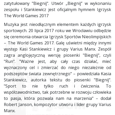
zatytułowany "Biegnij". Utwór „Biegnij” w wykonaniu
zespołu i Stankiewicz jest oficjalnym hymnem Igrzysk
The World Games 2017
Muzyka jest nieodłącznym elementem każdych igrzysk
sportowych. 20 lipca 2017 roku we Wrocławiu odbędzie
się ceremonia otwarcia Igrzysk Sportów Nieolimpijskich
– The World Games 2017. Galę uświetni między innymi
występ Kasi Stankiewicz i grupy Varius Manx. Zespół
zagra anglojęzyczną wersję piosenki "Biegnij", czyli
"Run". "Ważne jest, aby cały czas działać, mieć
wyznaczony cel i zmierzać do niego niezależnie od
podszeptów świata zewnętrznego" – powiedziała Kasia
Stankiewicz, autorka tekstu do piosenki "Biegnij".
"Sport to nie tylko ruch i ćwiczenia. To
współzawodnictwo, tak potrzebne w rozwoju człowieka
to pasja, która pozwala nam na marzenia" – dodał
Robert Janson, kompozytor utworu i lider grupy Varius
Manx.