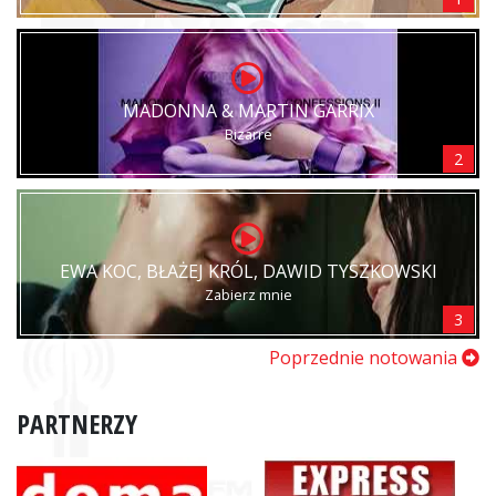
MADONNA & MARTIN GARRIX
Bizarre
2
EWA KOC, BŁAŻEJ KRÓL, DAWID TYSZKOWSKI
Zabierz mnie
3
Poprzednie notowania
PARTNERZY