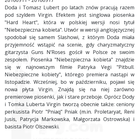
20160911 - 20160917
Doda i Tomasz Lubert po latach znów pracują razem
pod szyldem Virgin. Efektem jest singlowa piosenka
"Hard Heart", która w polskiej wersji nosi tytuł
"Niebezpieczna kobieta". Utwór w wersji anglojęzycznej
spodobał się samem Slashowi, z którym Doda miała
przyjemność wstąpić na scenie, gdy charyzmatyczny
gitarzysta Guns N’Roses gościł w Polsce ze swoim
zespołem. Piosenka "Niebezpieczna kobieta" znajdzie
się w najnowszym filmie Patryka Vegi "Pitbull.
Niebezpieczne kobiety", którego premiera nastąpi w
listopadzie. Wcześniej, bo w październiku, pojawi się
nowa płyta Virgin. Znajdą się na niej zarówno
premierowe piosenki, jak i stare przeboje. Oprócz Dody
i Tomka Luberta Virgin tworzą obecnie także: ceniony
perkusista Piotr "Pniaq" Pniak (m.in. Proletaryat, Reni
Jusis, Patrycja Markowska, Małgorzata Ostrowska) i
basista Piotr Olszewski.