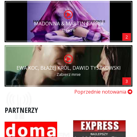
MADONNA & MARTIN GARRIX
Bizarre
2
EWA KOC, BŁAŻEJ KRÓL, DAWID TYSZKOWSKI
Zabierz mnie
3
Poprzednie notowania
PARTNERZY