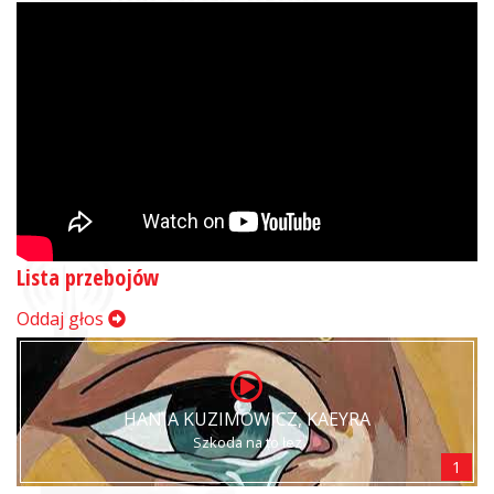
Lista przebojów
Oddaj głos
HANIA KUZIMOWICZ, KAEYRA
Szkoda na to łez
1