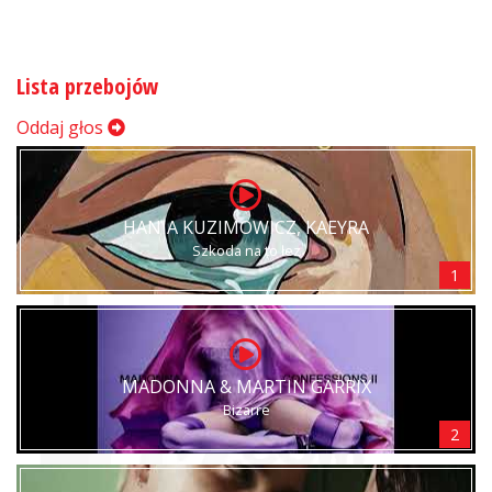
Lista przebojów
Oddaj głos
HANIA KUZIMOWICZ, KAEYRA
Szkoda na to łez
1
MADONNA & MARTIN GARRIX
Bizarre
2