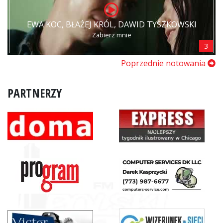
EWA KOC, BŁAŻEJ KRÓL, DAWID TYSZKOWSKI
Zabierz mnie
3
Poprzednie notowania
PARTNERZY