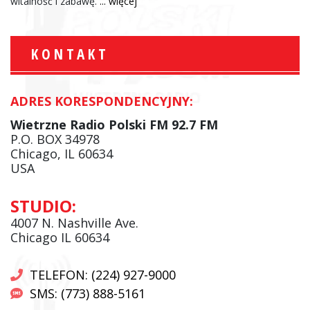
witalność i zabawę.
... więcej
KONTAKT
ADRES KORESPONDENCYJNY:
Wietrzne Radio Polski FM 92.7 FM
P.O. BOX 34978
Chicago, IL 60634
USA
STUDIO:
4007 N. Nashville Ave.
Chicago IL 60634
TELEFON: (224) 927-9000
SMS: (773) 888-5161