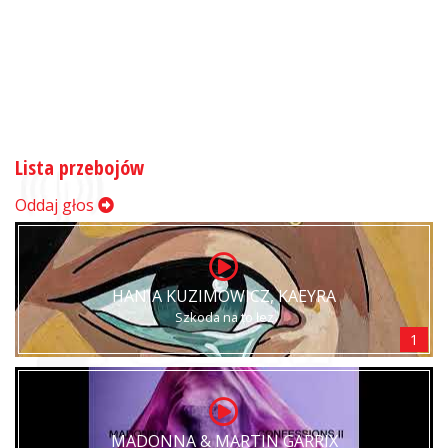
Lista przebojów
Oddaj głos
HANIA KUZIMOWICZ, KAEYRA
Szkoda na to łez
1
MADONNA & MARTIN GARRIX