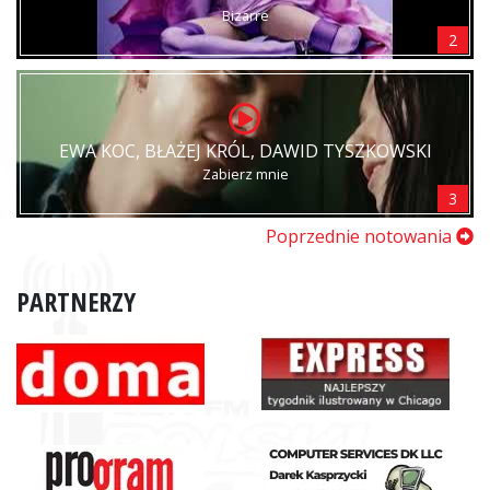
Bizarre
2
EWA KOC, BŁAŻEJ KRÓL, DAWID TYSZKOWSKI
Zabierz mnie
3
Poprzednie notowania
PARTNERZY