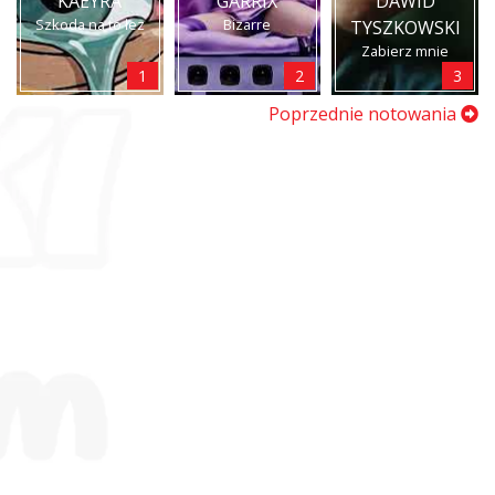
KAEYRA
GARRIX
DAWID
Szkoda na to łez
Bizarre
TYSZKOWSKI
Zabierz mnie
1
2
3
Poprzednie notowania