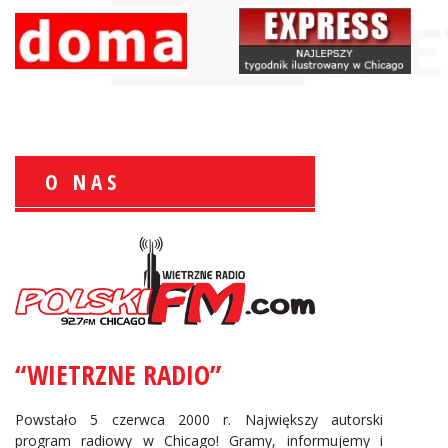
O NAS
Zbigniew Wojewnik:
Informacje Giełdowe
“WIETRZNE RADIO”
Powstało 5 czerwca 2000 r. Największy autorski
program radiowy w Chicago! Gramy, informujemy i