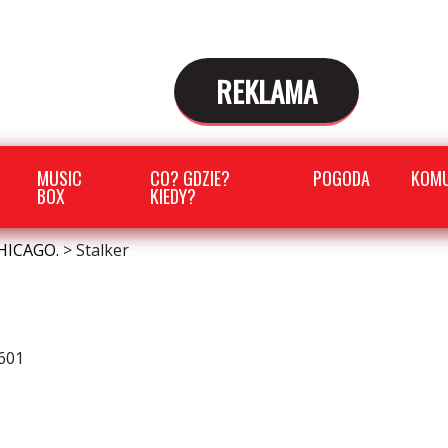
REKLAMA
MUSIC
CO? GDZIE?
POGODA
KOMU
BOX
KIEDY?
HICAGO.
>
Stalker
601