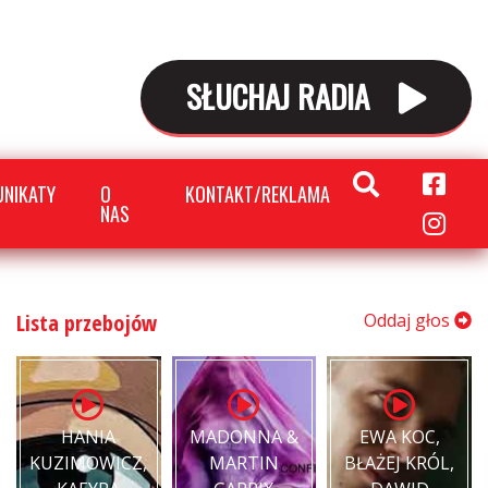
SŁUCHAJ RADIA
NIKATY
O
KONTAKT/REKLAMA
NAS
Lista przebojów
Oddaj głos
HANIA
MADONNA &
EWA KOC,
KUZIMOWICZ,
MARTIN
BŁAŻEJ KRÓL,