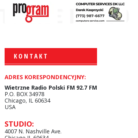
KONTAKT
ADRES KORESPONDENCYJNY:
Krzysztof Wawer:
Komentator
Wietrzne Radio Polski FM 92.7 FM
facebook
P.O. BOX 34978
Chicago, IL 60634
USA
Andrzej Wąsewicz:
STUDIO:
Komentator / Poranny Express
4007 N. Nashville Ave.
Chicago IL 60634