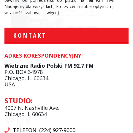
bawimy od poniedziałku do piątku na fali 92.7 FM!
Nadajemy dla wszystkich, którzy cenią sobie optymizm,
witalność i zabawę.
... więcej
KONTAKT
ADRES KORESPONDENCYJNY:
Wietrzne Radio Polski FM 92.7 FM
P.O. BOX 34978
Chicago, IL 60634
USA
STUDIO:
4007 N. Nashville Ave.
Chicago IL 60634
TELEFON: (224) 927-9000