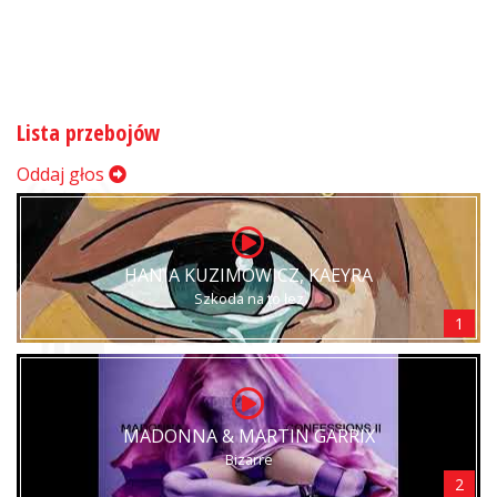
Lista przebojów
Oddaj głos
HANIA KUZIMOWICZ, KAEYRA
Szkoda na to łez
1
MADONNA & MARTIN GARRIX
Bizarre
2