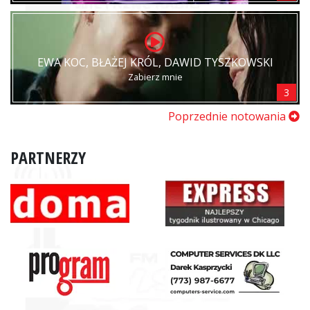
EWA KOC, BŁAŻEJ KRÓL, DAWID TYSZKOWSKI
Zabierz mnie
3
Poprzednie notowania
PARTNERZY