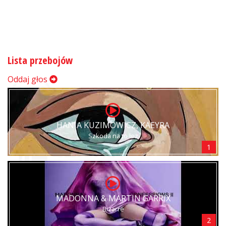
Lista przebojów
Oddaj głos
HANIA KUZIMOWICZ, KAEYRA
Szkoda na to łez
1
MADONNA & MARTIN GARRIX
Bizarre
2