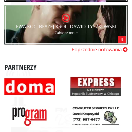
EWA KOC, BŁAŻEJ KRÓL, DAWID TYSZKOWSKI
Zabierz mnie
3
Poprzednie notowania
PARTNERZY