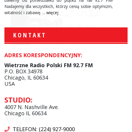
bawimy od poniedziałku do piątku na fali 92.7 FM!
Nadajemy dla wszystkich, którzy cenią sobie optymizm,
witalność i zabawę.
... więcej
KONTAKT
ADRES KORESPONDENCYJNY:
Wietrzne Radio Polski FM 92.7 FM
P.O. BOX 34978
Chicago, IL 60634
USA
STUDIO:
4007 N. Nashville Ave.
Chicago IL 60634
TELEFON: (224) 927-9000