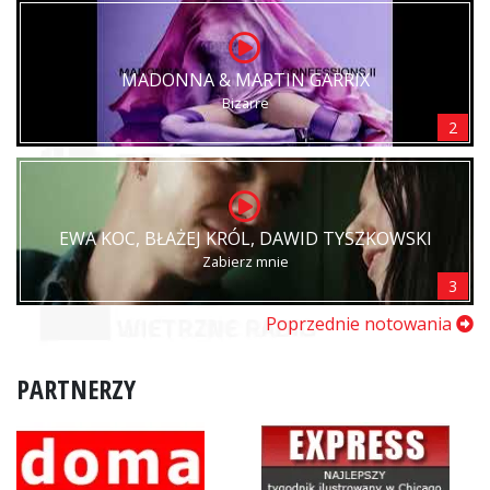
MADONNA & MARTIN GARRIX
Bizarre
2
EWA KOC, BŁAŻEJ KRÓL, DAWID TYSZKOWSKI
Zabierz mnie
3
Poprzednie notowania
PARTNERZY