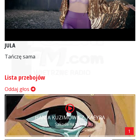
JULA
Tańczę sama
Lista przebojów
Oddaj głos
HANIA KUZIMOWICZ, KAEYRA
Szkoda na to łez
1