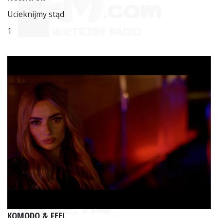
Ucieknijmy stąd
1
KOMODO & FEEL