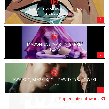
HANIA KUZIMOWICZ, KAEYRA
Szkoda na to łez
1
MADONNA & MARTIN GARRIX
Bizarre
2
EWA KOC, BŁAŻEJ KRÓL, DAWID TYSZKOWSKI
Zabierz mnie
3
Poprzednie notowania