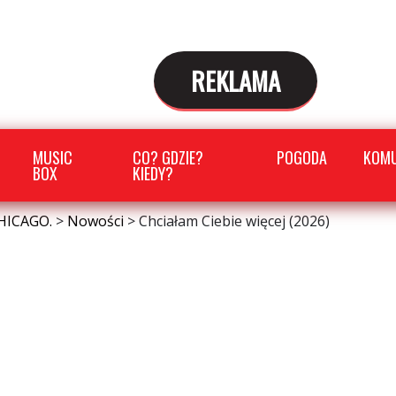
REKLAMA
MUSIC
CO? GDZIE?
POGODA
KOMU
BOX
KIEDY?
HICAGO.
>
Nowości
>
Chciałam Ciebie więcej (2026)