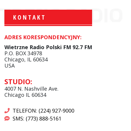
KONTAKT
ADRES KORESPONDENCYJNY:
Krzysztof Wawer:
Komentator
Wietrzne Radio Polski FM 92.7 FM
facebook
P.O. BOX 34978
Chicago, IL 60634
USA
Andrzej Wąsewicz:
STUDIO:
Komentator / Poranny Express
4007 N. Nashville Ave.
Chicago IL 60634
TELEFON: (224) 927-9000
SMS: (773) 888-5161