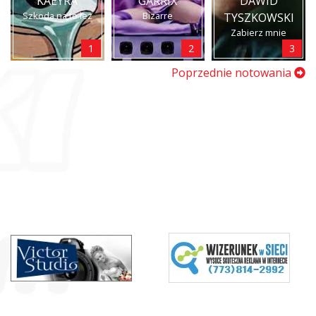
KAEYRA
GARRIX
DAWID
Szkoda na to łez
Bizarre
TYSZKOWSKI
Zabierz mnie
1
2
3
Poprzednie notowania