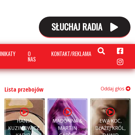
SŁUCHAJ RADIA
NIKATY
O
KONTAKT/REKLAMA
NAS
Lista przebojów
Oddaj głos
HANIA
MADONNA &
EWA KOC,
KUZIMOWICZ,
MARTIN
BŁAŻEJ KRÓL,