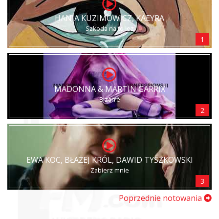
HANIA KUZIMOWICZ, KAEYRA
Szkoda na to łez
1
MADONNA & MARTIN GARRIX
Bizarre
2
EWA KOC, BŁAŻEJ KRÓL, DAWID TYSZKOWSKI
Zabierz mnie
3
Poprzednie notowania