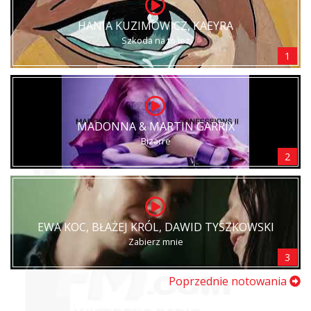
HANIA KUZIMOWICZ, KAEYRA
Szkoda na to łez
1
MADONNA & MARTIN GARRIX
Bizarre
2
EWA KOC, BŁAŻEJ KRÓL, DAWID TYSZKOWSKI
Zabierz mnie
3
Poprzednie notowania