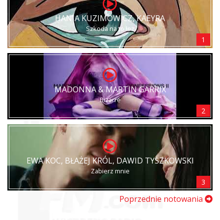
HANIA KUZIMOWICZ, KAEYRA
Szkoda na to łez
1
MADONNA & MARTIN GARRIX
Bizarre
2
EWA KOC, BŁAŻEJ KRÓL, DAWID TYSZKOWSKI
Zabierz mnie
3
Poprzednie notowania