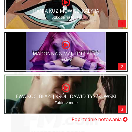
HANIA KUZIMOWICZ, KAEYRA
Szkoda na to łez
1
MADONNA & MARTIN GARRIX
Bizarre
2
EWA KOC, BŁAŻEJ KRÓL, DAWID TYSZKOWSKI
Zabierz mnie
3
Poprzednie notowania