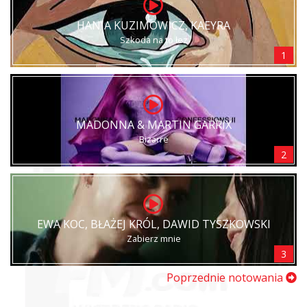
HANIA KUZIMOWICZ, KAEYRA
Szkoda na to łez
1
MADONNA & MARTIN GARRIX
Bizarre
2
EWA KOC, BŁAŻEJ KRÓL, DAWID TYSZKOWSKI
Zabierz mnie
3
Poprzednie notowania