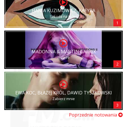
HANIA KUZIMOWICZ, KAEYRA
Szkoda na to łez
1
MADONNA & MARTIN GARRIX
Bizarre
2
EWA KOC, BŁAŻEJ KRÓL, DAWID TYSZKOWSKI
Zabierz mnie
3
Poprzednie notowania